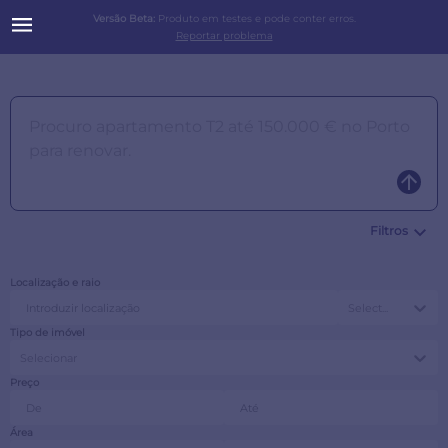
Versão Beta:
Produto em testes e pode conter erros.
Reportar problema
Filtros
Localização e raio
Select...
Tipo de imóvel
Selecionar
Preço
Área